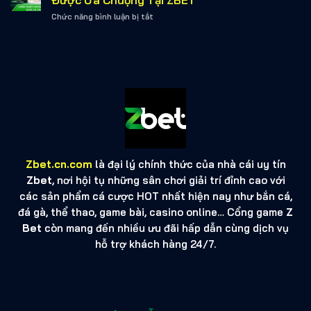
Là
bạn
Chức năng bình luận bị tắt
ở
Gì
với
Chơi
–
lối
Baccarat
Kinh
chơi
Theo
Nghiệm
đẳng
Nhóm
Và
cấp
–
Chiến
Chiến
Thuật
Thuật
Chơi
Được
Tại
Ưa
ZBET
Chuộng
Tại
ZBET
Zbet.cn.com
là đại lý chính thức của nhà cái uy tín
Zbet
, nơi hội tụ những sân chơi giải trí đỉnh cao với
các sản phẩm cá cược HOT nhất hiện nay như bắn cá,
đá gà, thể thao, game bài, casino online… Cổng game
Z
Bet
còn mang đến nhiều ưu đãi hấp dẫn cùng dịch vụ
hỗ trợ khách hàng 24/7.