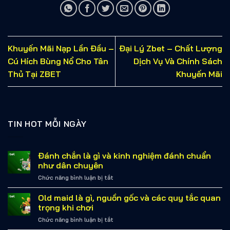
Khuyến Mãi Nạp Lần Đầu –
Đại Lý Zbet – Chất Lượng
Cú Hích Bùng Nổ Cho Tân
Dịch Vụ Và Chính Sách
Thủ Tại ZBET
Khuyến Mãi
TIN HOT MỖI NGÀY
Đánh chắn là gì và kinh nghiệm đánh chuẩn
như dân chuyên
Chức năng bình luận bị tắt
ở
Đánh
chắn
Old maid là gì, nguồn gốc và các quy tắc quan
là
trọng khi chơi
gì
Chức năng bình luận bị tắt
ở
và
Old
kinh