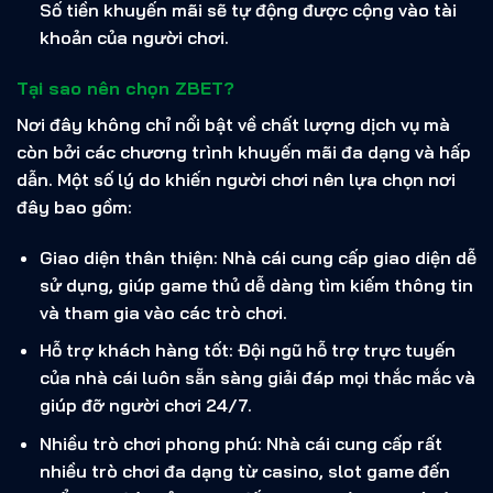
Số tiền khuyến mãi sẽ tự động được cộng vào tài
khoản của người chơi.
Tại sao nên chọn ZBET?
Nơi đây không chỉ nổi bật về chất lượng dịch vụ mà
còn bởi các chương trình khuyến mãi đa dạng và hấp
dẫn. Một số lý do khiến người chơi nên lựa chọn nơi
đây bao gồm:
Giao diện thân thiện
: Nhà cái cung cấp giao diện dễ
sử dụng, giúp game thủ dễ dàng tìm kiếm thông tin
và tham gia vào các trò chơi.
Hỗ trợ khách hàng tốt
: Đội ngũ hỗ trợ trực tuyến
của nhà cái luôn sẵn sàng giải đáp mọi thắc mắc và
giúp đỡ người chơi 24/7.
Nhiều trò chơi phong phú
: Nhà cái cung cấp rất
nhiều trò chơi đa dạng từ casino, slot game đến