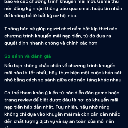
báo về các chương trình khuyến mãi mới. Game thủ
nên đăng ký nhận thông báo qua email hoặc tin nhắn
để không bỏ lỡ bất kỳ cơ hội nào.
Thông báo sẽ giúp người chơi nắm bắt kịp thời các
chương trình
khuyến mãi nạp tiền
, từ đó đưa ra
quyết định nhanh chóng và chính xác hơn.
So sánh và đánh giá
Nếu bạn không chắc chắn về chương trình khuyến
mãi nào là tốt nhất, hãy thực hiện một cuộc khảo sát
nhỏ bằng cách so sánh giữa các nền tảng khác nhau.
Có thể tham khảo ý kiến từ các diễn đàn game hoặc
trang review để biết được đâu là nơi có
khuyến mãi
nạp tiền
hấp dẫn nhất. Tuy nhiên, hãy nhớ rằng
không chỉ dựa vào khuyến mãi mà còn cần cân nhắc
đến chất lượng dịch vụ và sự an toàn của mỗi nền