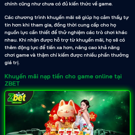
chính cũng như chưa có đủ kiến thức về game.
Các chương trình khuyến mãi sẽ giúp họ cảm thấy tự
tin hơn khi tham gia, đồng thời cung cấp cho họ
nguồn lực cần thiết để thử nghiệm các trò chơi khác
nhau. Khi nhận được hỗ trợ từ khuyến mãi, họ sẽ có
thêm động lực để tiến xa hơn, nâng cao khả năng
chơi game và thậm chí kiếm được nhiều phần thưởng
giá trị.
Khuyến mãi nạp tiền cho game online tại
ZBET