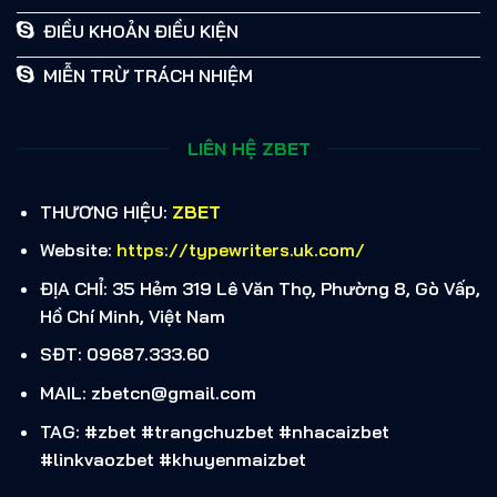
ĐIỀU KHOẢN ĐIỀU KIỆN
MIỄN TRỪ TRÁCH NHIỆM
LIÊN HỆ ZBET
THƯƠNG HIỆU:
ZBET
Website:
https://typewriters.uk.com/
ĐỊA CHỈ: 35 Hẻm 319 Lê Văn Thọ, Phường 8, Gò Vấp,
Hồ Chí Minh, Việt Nam
SĐT: 09687.333.60
MAIL:
zbetcn@gmail.com
TAG: #zbet #trangchuzbet #nhacaizbet
#linkvaozbet #khuyenmaizbet