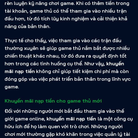
rèn luyện kỹ năng chơi game. Khi có thêm tiền trong
tài khoản, game thủ có thể tham gia vào nhiều trận
đấu hơn, từ đó tích lũy kinh nghiệm và cải thiện khả
năng của bản thân.
Thực tế cho thấy, việc tham gia vào các trận đấu
thường xuyên sẽ giúp game thủ nắm bắt được nhiều
chiến thuật khác nhau, từ đó đưa ra quyết định tốt
hơn trong các tình huống cụ thể. Như vậy,
khuyến
mãi nạp tiền
không chỉ giúp tiết kiệm chi phí mà còn
đóng góp vào việc phát triển bản thân trong lĩnh vực
game.
Khuyến mãi nạp tiền cho game thủ mới
Đối với những người mới bắt đầu tham gia vào thế
giới game online,
khuyến mãi nạp tiền
là một công cụ
hữu ích để họ làm quen với trò chơi. Những người
chơi mới thường gặp khó khăn trong việc quản lý tài