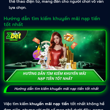
thể thao điện tử, mang đến cho người chơi vô vàn
lựa chọn.
Hướng dẫn tìm kiếm khuyến mãi nạp tiền
tốt nhất
Hướng dẫn tìm kiếm khuyến mãi nạp tiền tốt nhất
Việc tìm kiếm
khuyến mãi nạp tiền
tốt nhất không hề
đơn giản, nhưng với một số mẹo nhỏ dưới đây, game